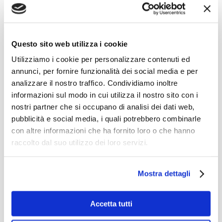
Questo sito web utilizza i cookie
Utilizziamo i cookie per personalizzare contenuti ed
annunci, per fornire funzionalità dei social media e per
NON HAI BISOGNO
DI
analizzare il nostro traffico. Condividiamo inoltre
PIU' TEMPO, MA
informazioni sul modo in cui utilizza il nostro sito con i
nostri partner che si occupano di analisi dei dati web,
DELLA GIUSTA
pubblicità e social media, i quali potrebbero combinarle
con altre informazioni che ha fornito loro o che hanno
INTENSITA'
raccolto dal suo utilizzo dei loro servizi.
PiùZone
è parte integrante del
metodo
Mostra dettagli
AreaDonna
e viene utilizzata in ogni tipo di
allenamento, durante i corsi e nei tuoi allenamenti
Accetta tutti
individuali. Grazie a PiùZone non saranno necessari
estenuanti allenamenti, ma saranno calibrati