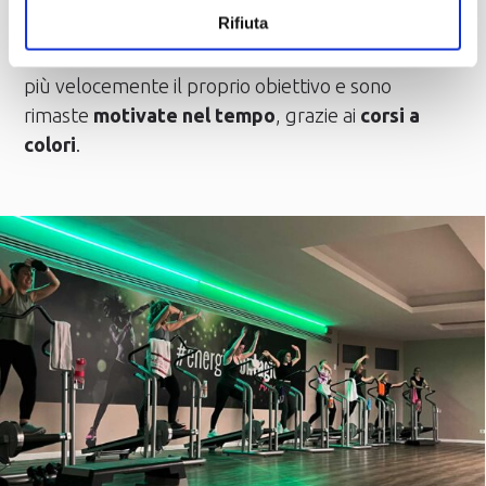
Rifiuta
alla
giusta intensità
, per raggiungere i tuoi
obiettivi. Il
70%
delle nostre ospiti ha raggiunto
più velocemente il proprio obiettivo e sono
rimaste
motivate nel tempo
, grazie ai
corsi a
colori
.