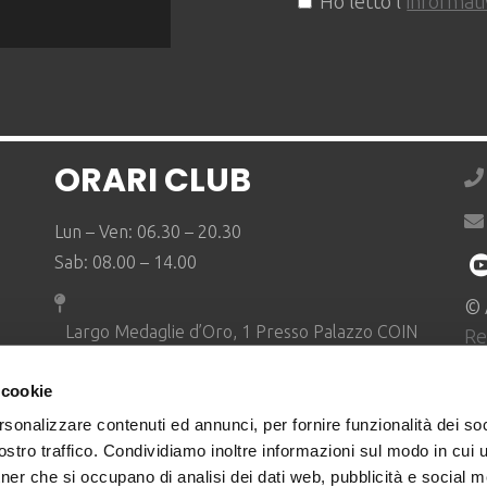
Ho letto l'
informati
ORARI CLUB
Lun – Ven: 06.30 – 20.30
Sab: 08.00 – 14.00
© 
Largo Medaglie d’Oro, 1 Presso Palazzo COIN
Re
24122 Bergamo BG
|
L
 cookie
rsonalizzare contenuti ed annunci, per fornire funzionalità dei soc
r la prevenzione delle molestie, della violenza di genere 
stro traffico. Condividiamo inoltre informazioni sul modo in cui ut
tner che si occupano di analisi dei dati web, pubblicità e social m