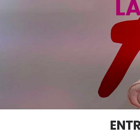
L
ENTR