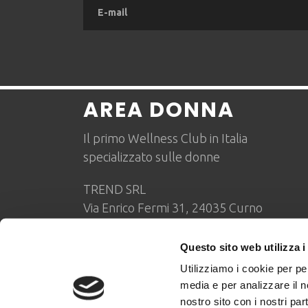
AREA DONNA
Il primo Wellness Club in Italia
specializzato sulle donne
TREND SRL
Via Enrico Fermi 31, 24035 Curno
P.IVA/CF 03593530169
Questo sito web utilizza i
MOG/SAFEGUARDING
Utilizziamo i cookie per pe
Responsabile per la tutela dei minori e pe
media e per analizzare il no
Michele Gamba
nostro sito con i nostri par