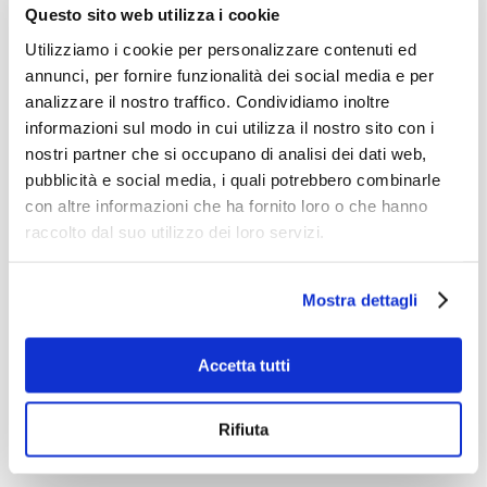
Questo sito web utilizza i cookie
In AreaDonna
non aggiungiamo solo un corso
ma
Utilizziamo i cookie per personalizzare contenuti ed
arricchiamo il tuo percorso
. Reformer diventa
annunci, per fornire funzionalità dei social media e per
parte di un
vero ecosistema di benessere
, dove
analizzare il nostro traffico. Condividiamo inoltre
ogni attività si integra nel
nostro Metodo
.
informazioni sul modo in cui utilizza il nostro sito con i
nostri partner che si occupano di analisi dei dati web,
Combinerai Reformer con le 3 Azioni
(alzi il
pubblicità e social media, i quali potrebbero combinarle
metabolismo e tonifichi, bruci calorie, drenari le
con altre informazioni che ha fornito loro o che hanno
gambe) per raggiungere più velocemente i tuoi
raccolto dal suo utilizzo dei loro servizi.
obiettivi.
Il risultato? Reformer rende ancora più
completa,
Mostra dettagli
varia e divertente la tua routine
di allenamento,
potenziandone i benefici giorno dopo giorno.
Accetta tutti
Tutto in
un unico Club
. Tutto
incluso nel tuo
abbonamento
.
Rifiuta
Tutto con
un unico obiettivo
: farti sentire bene!