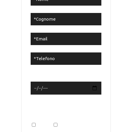
*Data di nascita
Abiti o lavori a Bergamo (o
zone limitrofe)?
Sì
No