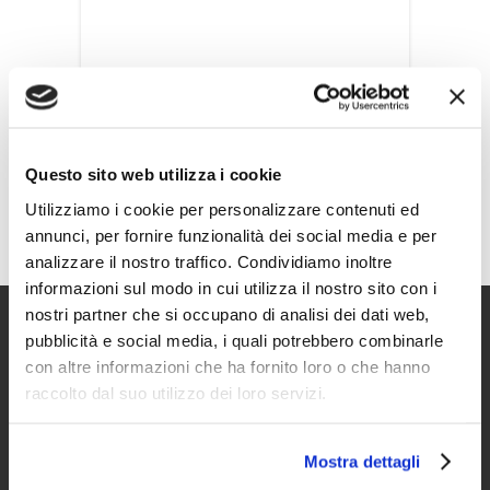
Si
prega
di
lasciare
vuoto
questo
Questo sito web utilizza i cookie
campo.
Utilizziamo i cookie per personalizzare contenuti ed
annunci, per fornire funzionalità dei social media e per
analizzare il nostro traffico. Condividiamo inoltre
informazioni sul modo in cui utilizza il nostro sito con i
nostri partner che si occupano di analisi dei dati web,
pubblicità e social media, i quali potrebbero combinarle
con altre informazioni che ha fornito loro o che hanno
RICHIEDI
raccolto dal suo utilizzo dei loro servizi.
INFORMAZIONI
Mostra dettagli
Compila il form e entro 24h verrai