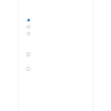
Qual è il tuo obiettivo
principale?
Aspetto fisico
Salute e benessere
Rallentare
l'invecchiamento
Ho letto l'
informativa
Privacy
(Obbligatorio)
Autorizzo il trattamento
dei miei dati per finalità di
profilazione e l'invio di
comunicazioni pertinenti ai
miei interessi. (Necessario per
la richiesta)