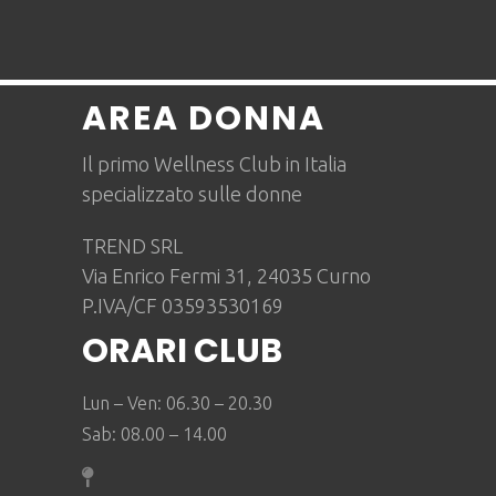
Please
leave
this
field
AREA DONNA
empty.
Il primo Wellness Club in Italia
specializzato sulle donne
TREND SRL
Via Enrico Fermi 31, 24035 Curno
P.IVA/CF 03593530169
ORARI CLUB
Lun – Ven: 06.30 – 20.30
Sab: 08.00 – 14.00